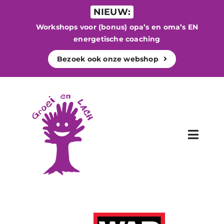
Ga
NIEUW:
naar
Workshops voor (bonus) opa’s en oma’s EN
inhoud
energetische coaching
Bezoek ook onze webshop
Toggle
Naviga
WE
Bege