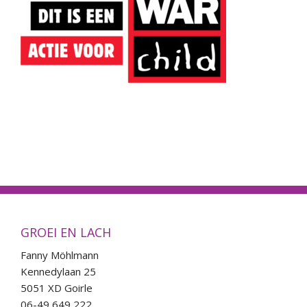
Energe
Wor
Ag
Co
GROEI EN LACH
Fanny Möhlmann
Kennedylaan 25
5051 XD Goirle
06-49 649 222