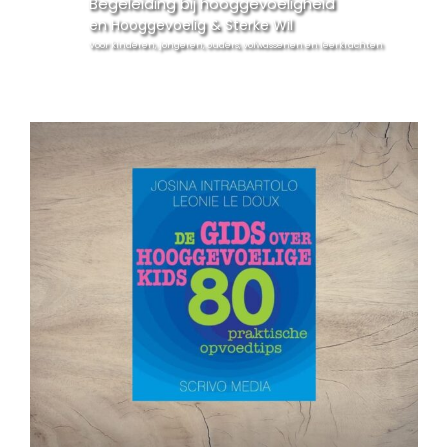
Begeleiding bij hooggevoeligheid
Energetisch werk
en Hooggevoelig & Sterke Wil
Voor kinderen, jongeren, ouders, volwassenen en leerkrachten
Workshops
Agenda
Contact
Blog