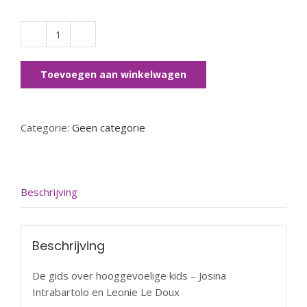
De
gids
over
Toevoegen aan winkelwagen
hooggevoelige
kids
aantal
Categorie:
Geen categorie
Beschrijving
Beschrijving
De gids over hooggevoelige kids – Josina
Intrabartolo en Leonie Le Doux