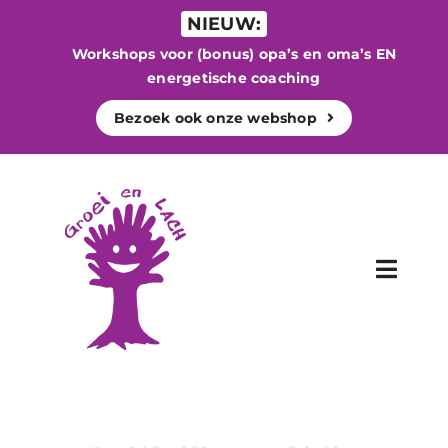
Ga
NIEUW:
naar
Workshops voor (bonus) opa’s en oma’s EN
inhoud
energetische coaching
Bezoek ook onze webshop
Toggle
Naviga
WELKOM
Begeleiding