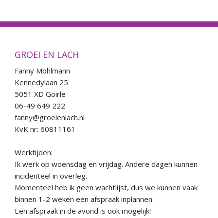
Wor
Ag
GROEI EN LACH
Fanny Möhlmann
Co
Kennedylaan 25
5051 XD Goirle
06-49 649 222
fanny@groeienlach.nl
KvK nr: 60811161
Werktijden:
Ik werk op woensdag en vrijdag. Andere dagen kunnen
incidenteel in overleg.
Momenteel heb ik geen wachtlijst, dus we kunnen vaak
binnen 1-2 weken een afspraak inplannen.
Een afspraak in de avond is ook mogelijk!