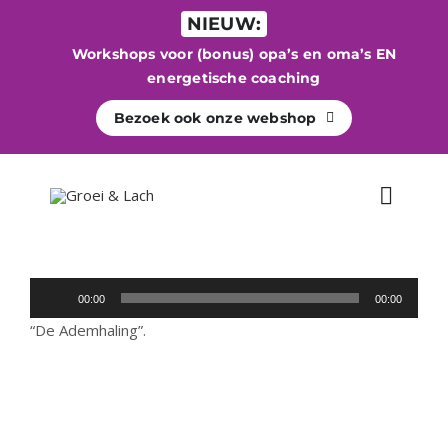
Ga
NIEUW:
naar
Workshops voor (bonus) opa’s en oma’s EN
inhoud
energetische coaching
Bezoek ook onze webshop
Toggle
Naviga
WE
Audiospeler
00:00
00:00
“De Ademhaling”.
Bege
Energe