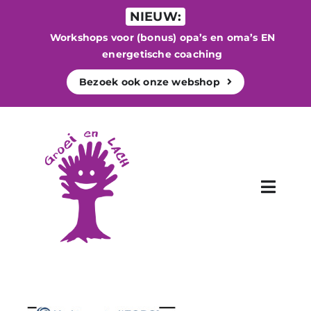
Ga
NIEUW:
naar
Workshops voor (bonus) opa’s en oma’s EN
inhoud
energetische coaching
Bezoek ook onze webshop
Toggle
Naviga
WELKOM
Begeleiding