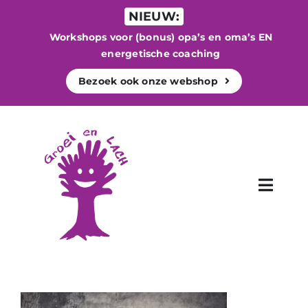
Ga
NIEUW:
naar
Workshops voor (bonus) opa’s en oma’s EN
inhoud
energetische coaching
Bezoek ook onze webshop
Toggle
Naviga
WE
Bege