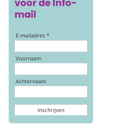
voor de Info-
mail
E-mailadres *
Voornaam
Achternaam
Inschrijven