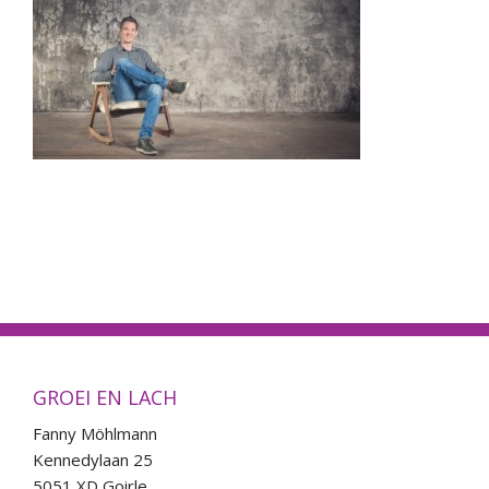
Energe
Wor
Ag
Co
GROEI EN LACH
Fanny Möhlmann
Kennedylaan 25
5051 XD Goirle