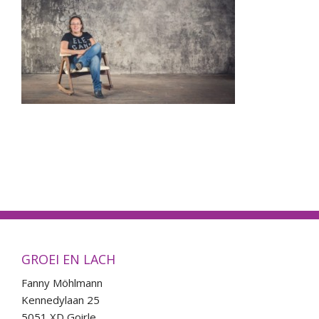
Energetisch werk
Workshops
Agenda
Contact
Blog
GROEI EN LACH
Fanny Möhlmann
Kennedylaan 25
5051 XD Goirle