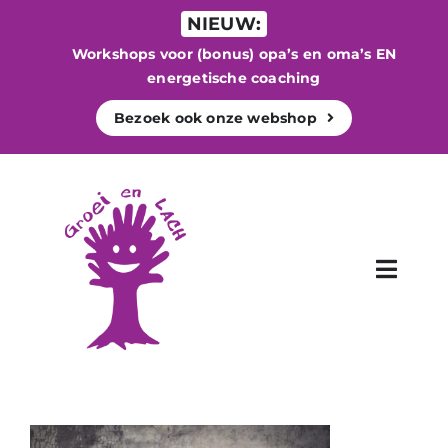
Ga
NIEUW:
naar
Workshops voor (bonus) opa’s en oma’s EN
inhoud
energetische coaching
Bezoek ook onze webshop
Toggle
Naviga
WELKOM
Begeleiding