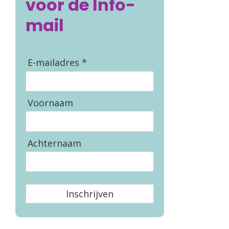
voor de Info-
mail
E-mailadres *
Voornaam
Achternaam
Inschrijven