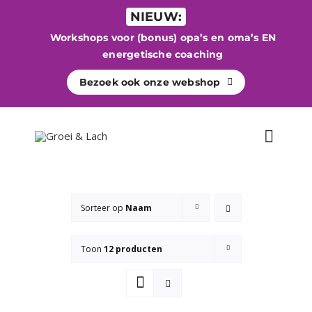
Ga
NIEUW:
naar
Workshops voor (bonus) opa’s en oma’s EN
inhoud
energetische coaching
Bezoek ook onze webshop
Toggle
Naviga
WELKOM
Sorteer op
Naam
Begeleiding
Toon
12 producten
Energetisch werk